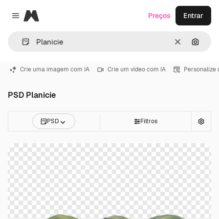
Magnific
Preços
Entrar
Close menu
Limpar
Pesqui
Crie uma imagem com IA
Crie um vídeo com IA
Personalize
PSD Planicie
PSD
Filtros