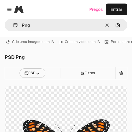
Magnific
Preços
Entrar
Close menu
Limpar
Pesqui
Crie uma imagem com IA
Crie um vídeo com IA
Personalize
PSD Png
PSD
Filtros