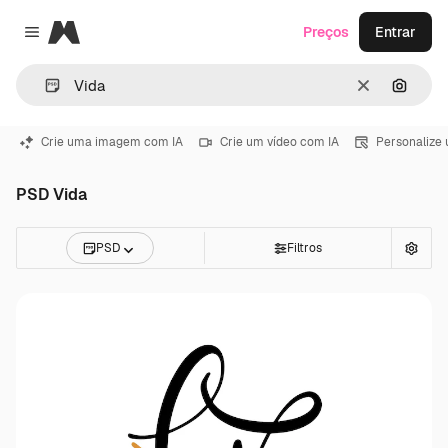
Magnific
Preços
Entrar
Close menu
Limpar
Pesqui
Crie uma imagem com IA
Crie um vídeo com IA
Personalize
PSD Vida
PSD
Filtros