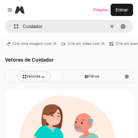
Magnific
Preços
Entrar
Close menu
Limpar
Pesqui
Crie uma imagem com IA
Crie um vídeo com IA
Crie um ícon
Vetores de Cuidador
Vetores
Filtros