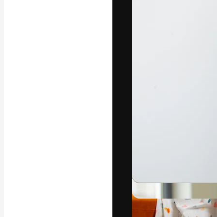
Den kreative pla
arbejde. Over 1
kreative og vir
studier.
Dansk
Copyright © 2010