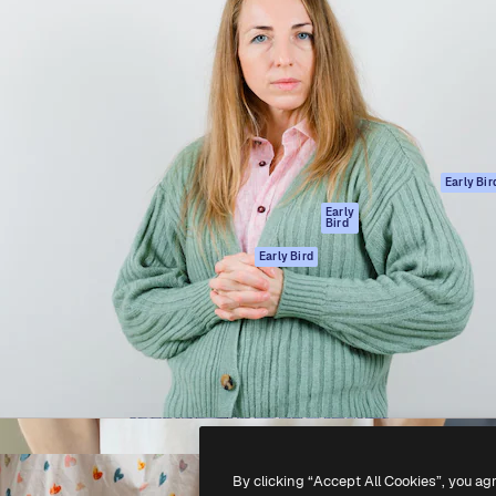
gang
tform til at skabe dit bedste
Spaces
 million abonnenter – fra
AI-assistent
Academy
ksomheder til bureauer og
AI-billedgenerator
Dokumentation
AI-videogenerator
Support
AI-
Vilkår for brug
stemmegenerator
Privatlivspolitik
Stockindhold
Originaler
Early Bir
MCP til
Cookies politik
Early
Bird
Claude/ChatGPT
Tillidscenter
Agenter
Early Bird
Partnere
API
Virksomhed
Mobilapp
Alle Magnific
værktøjer
-
2026
Freepik Company S.L.U.
Alle rettigheder forbeholdes
.
By clicking “Accept All Cookies”, you ag