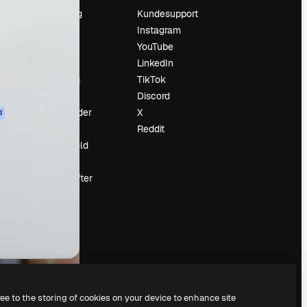
Prissætning
Kundesupport
Om os
Instagram
Reviews
YouTube
Karriere
LinkedIn
Søgetrends
TikTok
Blog
Discord
Begivenheder
X
d
Slidesgo
Reddit
Sælg indhold
Presserum
Leder du efter
magnific.ai
ree to the storing of cookies on your device to enhance site