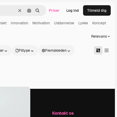
Priser
Log ind
Tilmeld dig
Klar
Søg efter billede
Søge
rakt
Innovation
Motivation
Uddannelse
Lykke
Koncept
Relevans
er
Filtype
Fremskreden
Firma
Kontakt os