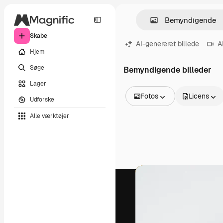
Skabe
AI-genereret billede
A
Hjem
Søge
Bemyndigende billeder
Lager
Fotos
Licens
Udforske
Alle billeder
Alle værktøjer
Vektorer
Illustrationer
Fotos
PSD
Skabeloner
Mockups
Videoer
Optagelser
Motion graphics
Videoskabeloner
Ikoner
3D modeller
Skrifttyper