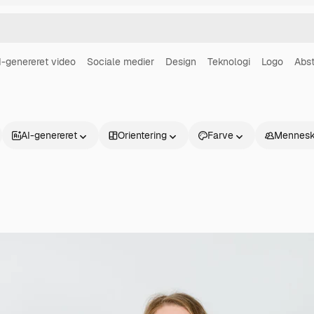
I-genereret video
Sociale medier
Design
Teknologi
Logo
Abst
AI-genereret
Orientering
Farve
Mennesk
Produkter
Kom godt i