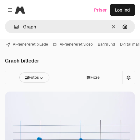
Magnific
Priser
Log ind
Close menu
Klar
Søg eft
AI-genereret billede
AI-genereret video
Baggrund
Digital mar
Graph billeder
Fotos
Filtre