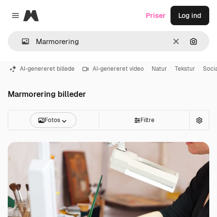
Magnific
Priser
Log ind
Close menu
Klar
Søg eft
AI-genereret billede
AI-genereret video
Natur
Tekstur
Soci
Marmorering billeder
Fotos
Filtre