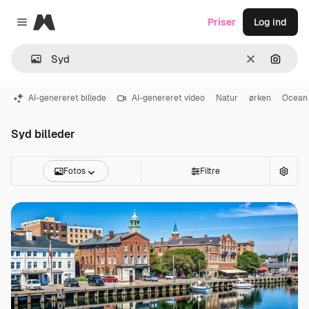
Magnific
Priser
Log ind
Close menu
Klar
Søg eft
AI-genereret billede
AI-genereret video
Natur
ørken
Ocean
Syd billeder
Fotos
Filtre