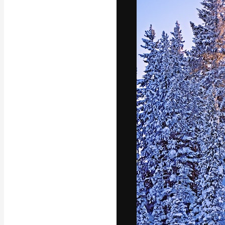
Den kreative pla
arbejde. Over 1
kreative og vir
studier.
Dansk
Copyright © 2010