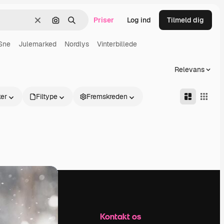
Priser
Log ind
Tilmeld dig
Klar
Søg efter billede
Søge
Sne
Julemarked
Nordlys
Vinterbillede
Relevans
er
Filtype
Fremskreden
Firma
Kontakt os