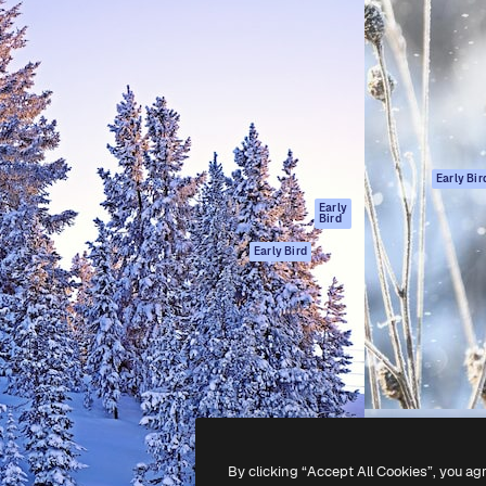
gang
tform til at skabe dit bedste
Spaces
 million abonnenter – fra
AI-assistent
Academy
ksomheder til bureauer og
AI-billedgenerator
Dokumentation
AI-videogenerator
Support
AI-
Vilkår for brug
stemmegenerator
Privatlivspolitik
Stockindhold
Originaler
Early Bir
MCP til
Cookies politik
Early
Bird
Claude/ChatGPT
Tillidscenter
Agenter
Early Bird
Partnere
API
Virksomhed
Mobilapp
Alle Magnific
værktøjer
-
2026
Freepik Company S.L.U.
Alle rettigheder forbeholdes
.
By clicking “Accept All Cookies”, you ag