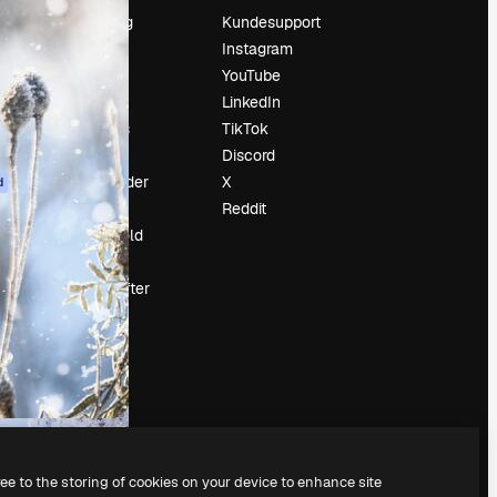
Prissætning
Kundesupport
Om os
Instagram
Reviews
YouTube
Karriere
LinkedIn
Søgetrends
TikTok
Blog
Discord
Begivenheder
X
d
Slidesgo
Reddit
Sælg indhold
Presserum
Leder du efter
magnific.ai
ree to the storing of cookies on your device to enhance site