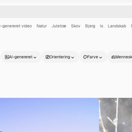
I-genereret video
Natur
Juletræ
Skov
Bjerg
Is
Landskab
AI-genereret
Orientering
Farve
Mennesk
Produkter
Kom godt i