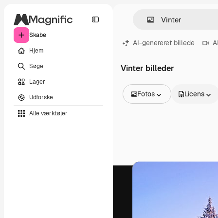
Skabe
AI-genereret billede
A
Hjem
Søge
Vinter billeder
Lager
Fotos
Licens
Udforske
Alle billeder
Alle værktøjer
Vektorer
Illustrationer
Fotos
PSD
Skabeloner
Mockups
Videoer
Optagelser
Motion graphics
Videoskabeloner
Ikoner
3D modeller
Skrifttyper