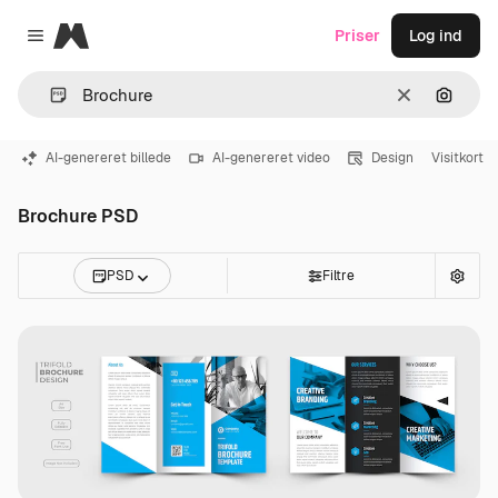
Magnific
Priser
Log ind
Close menu
Klar
Søg eft
AI-genereret billede
AI-genereret video
Design
Visitkort
Brochure PSD
PSD
Filtre