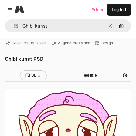
Magnific
Priser
Log ind
Close menu
Klar
Søg eft
AI-genereret billede
AI-genereret video
Design
Chibi kunst PSD
PSD
Filtre