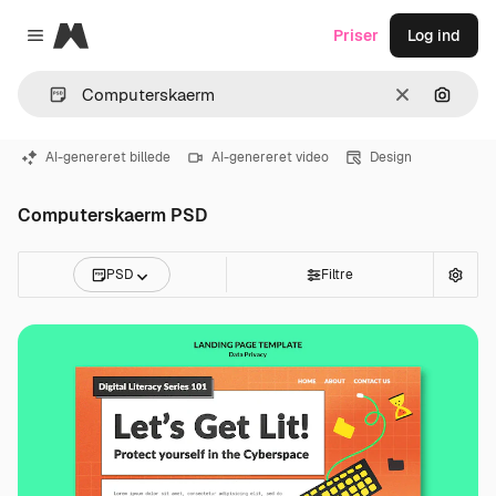
Magnific
Priser
Log ind
Close menu
Klar
Søg eft
AI-genereret billede
AI-genereret video
Design
Computerskaerm PSD
PSD
Filtre