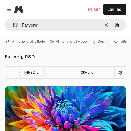
Magnific
Priser
Log ind
Close menu
Klar
Søg eft
AI-genereret billede
AI-genereret video
Design
Konfetti
Farverig PSD
PSD
Filtre