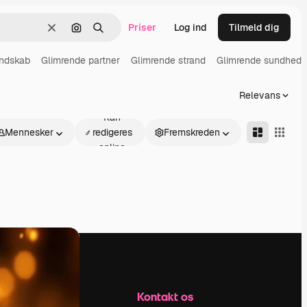
Priser
Log ind
Tilmeld dig
Klar
Søg efter billede
Søge
andskab
Glimrende partner
Glimrende strand
Glimrende sundhed
Relevans
Kan
Mennesker
redigeres
Fremskreden
online
Firma
Kontakt os