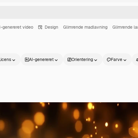
I-genereret video
Design
Glimrende madlavning
Glimrende l
Licens
AI-genereret
Orientering
Farve
Produkter
Kom godt i