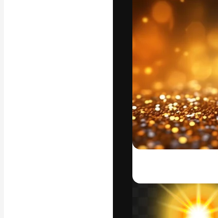
Den kreative pla
arbejde. Over 1
kreative og vir
studier.
Dansk
Copyright © 2010