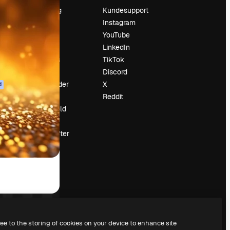
Prissætning
Kundesupport
Om os
Instagram
Reviews
YouTube
Karriere
LinkedIn
Søgetrends
TikTok
Blog
Discord
Begivenheder
X
d
Slidesgo
Reddit
Sælg indhold
Presserum
Leder du efter
magnific.ai
ree to the storing of cookies on your device to enhance site