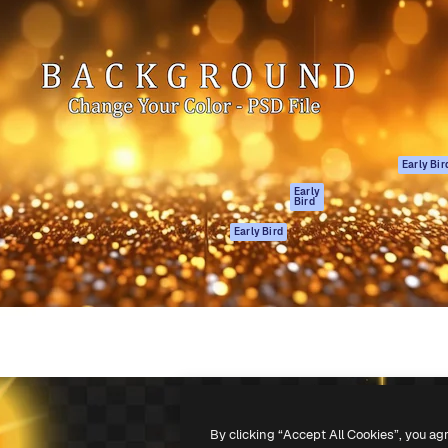
gang
tform til at skabe dit bedste
Spaces
 million abonnenter – fra
AI-assistent
Academy
ksomheder til bureauer og
AI-billedgenerator
Dokumentation
AI-videogenerator
Support
AI-
Vilkår for brug
stemmegenerator
Privatlivspolitik
Stockindhold
Originaler
Early Bir
MCP til
Cookies politik
Early
Bird
Claude/ChatGPT
Tillidscenter
Agenter
Early Bird
Partnere
API
Virksomhed
Mobilapp
Alle Magnific
værktøjer
-
2026
Freepik Company S.L.U.
Alle rettigheder forbeholdes
.
By clicking “Accept All Cookies”, you ag