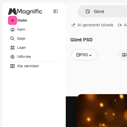
Skabe
AI-genereret billede
A
Hjem
Søge
Glimt PSD
Lager
PSD
Udforske
Alle billeder
Alle værktøjer
Vektorer
Illustrationer
Fotos
PSD
Skabeloner
Mockups
Videoer
Optagelser
Motion graphics
Videoskabeloner
Ikoner
3D modeller
Skrifttyper