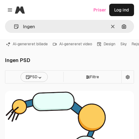
Magnific
Priser
Log ind
Close menu
Klar
Søg eft
AI-genereret billede
AI-genereret video
Design
Sky
Rej
Ingen PSD
PSD
Filtre