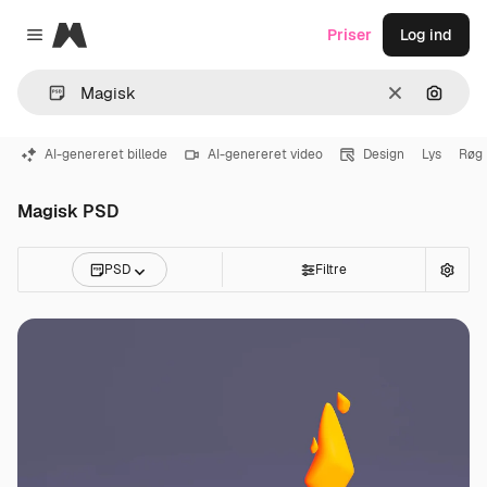
Magnific
Priser
Log ind
Close menu
Klar
Søg eft
AI-genereret billede
AI-genereret video
Design
Lys
Røg
Magisk PSD
PSD
Filtre