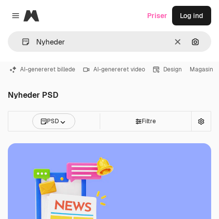
Magnific
Priser
Log ind
Close menu
Klar
Søg eft
AI-genereret billede
AI-genereret video
Design
Magasin
Nyheder PSD
PSD
Filtre