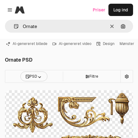
Magnific
Priser
Log ind
Close menu
Klar
Søg eft
AI-genereret billede
AI-genereret video
Design
Mønster
Ornate PSD
PSD
Filtre