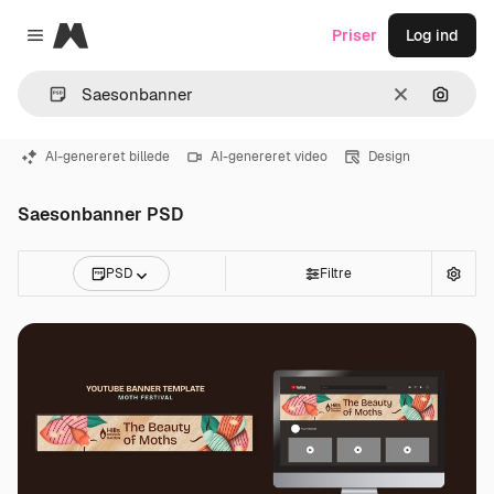
Magnific
Priser
Log ind
Close menu
Klar
Søg eft
AI-genereret billede
AI-genereret video
Design
Saesonbanner PSD
PSD
Filtre