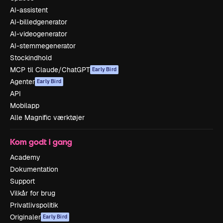
AI-assistent
AI-billedgenerator
AI-videogenerator
AI-stemmegenerator
Stockindhold
MCP til Claude/ChatGPT
Early Bird
Agenter
Early Bird
API
Mobilapp
Alle Magnific værktøjer
Kom godt i gang
Academy
Dokumentation
Support
Vilkår for brug
Privatlivspolitik
Originaler
Early Bird