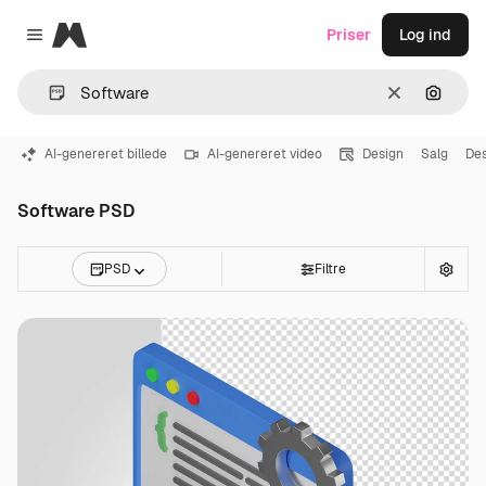
Magnific
Priser
Log ind
Close menu
Klar
Søg eft
AI-genereret billede
AI-genereret video
Design
Salg
Des
Software PSD
PSD
Filtre