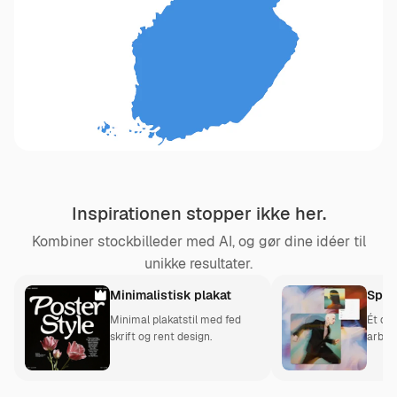
Inspirationen stopper ikke her.
Kombiner stockbilleder med AI, og gør dine idéer til
unikke resultater.
Minimalistisk plakat
Spac
Minimal plakatstil med fed
Ét del
skrift og rent design.
arbej