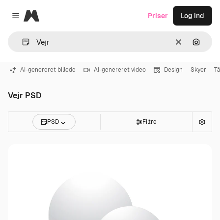
Magnific
Priser
Log ind
Close menu
Klar
Søg eft
AI-genereret billede
AI-genereret video
Design
Skyer
T
Vejr PSD
PSD
Filtre