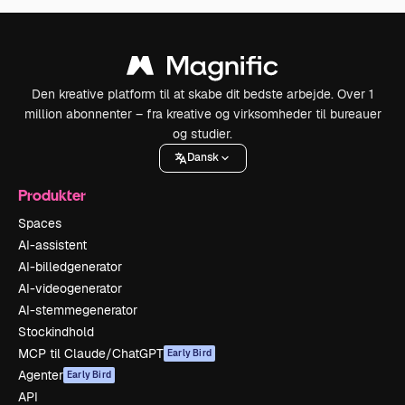
Den kreative platform til at skabe dit bedste arbejde. Over 1
million abonnenter – fra kreative og virksomheder til bureauer
og studier.
Dansk
Produkter
Spaces
AI-assistent
AI-billedgenerator
AI-videogenerator
AI-stemmegenerator
Stockindhold
MCP til Claude/ChatGPT
Early Bird
Agenter
Early Bird
API