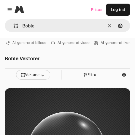
Magnific
Priser
Log ind
Close menu
Klar
Søg eft
AI-genereret billede
AI-genereret video
AI-genereret ikon
Boble Vektorer
Vektorer
Filtre