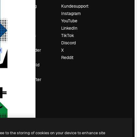
Prissætning
Kundesupport
Om os
Instagram
Reviews
YouTube
Karriere
LinkedIn
Søgetrends
TikTok
Blog
Discord
Begivenheder
X
d
Slidesgo
Reddit
Sælg indhold
Presserum
Leder du efter
magnific.ai
ree to the storing of cookies on your device to enhance site