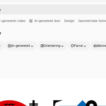
I-genereret video
AI-genereret ikon
Design
Geometriske form
r
AI-genereret
Orientering
Farve
Menne
Produkter
Kom godt i