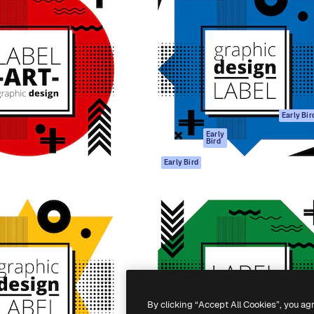
gang
tform til at skabe dit bedste
Spaces
 million abonnenter – fra
AI-assistent
Academy
ksomheder til bureauer og
AI-billedgenerator
Dokumentation
AI-videogenerator
Support
AI-
Vilkår for brug
stemmegenerator
Privatlivspolitik
Stockindhold
Originaler
Early Bir
MCP til
Cookies politik
Early
Bird
Claude/ChatGPT
Tillidscenter
Agenter
Early Bird
Partnere
API
Virksomhed
Mobilapp
Alle Magnific
værktøjer
-
2026
Freepik Company S.L.U.
Alle rettigheder forbeholdes
.
By clicking “Accept All Cookies”, you ag