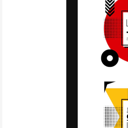
Den kreative pla
arbejde. Over 1
kreative og vir
studier.
Dansk
Copyright © 2010