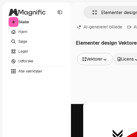
Skabe
AI-genereret billede
A
Hjem
Søge
Elementer design Vektore
Lager
Vektorer
Licens
Udforske
Alle billeder
Alle værktøjer
Vektorer
Illustrationer
Fotos
PSD
Skabeloner
Mockups
Videoer
Optagelser
Motion graphics
Videoskabeloner
Ikoner
3D modeller
Skrifttyper