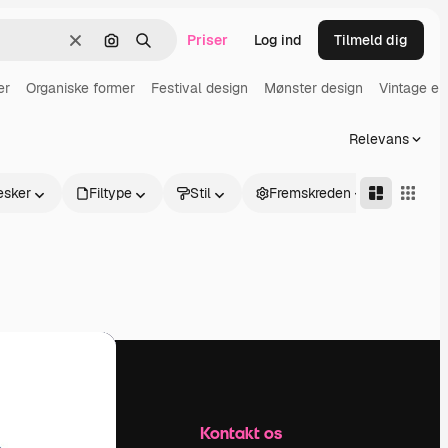
Priser
Log ind
Tilmeld dig
Klar
Søg efter billede
Søge
er
Organiske former
Festival design
Mønster design
Vintage el
Relevans
sker
Filtype
Stil
Fremskreden
Firma
Kontakt os