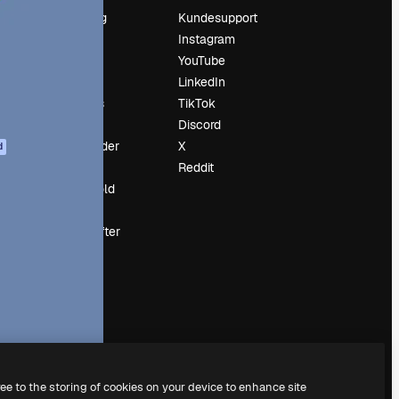
Prissætning
Kundesupport
Om os
Instagram
Reviews
YouTube
Karriere
LinkedIn
Søgetrends
TikTok
Blog
Discord
Begivenheder
X
d
Slidesgo
Reddit
Sælg indhold
Presserum
Leder du efter
magnific.ai
ree to the storing of cookies on your device to enhance site