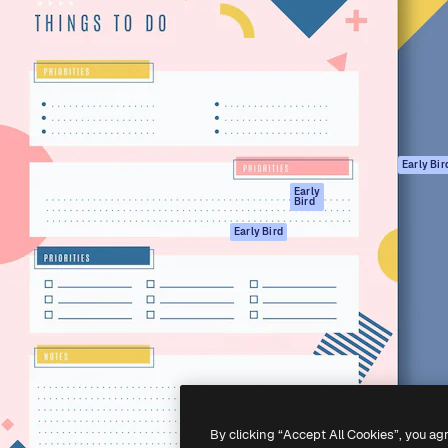
gang
tform til at skabe dit bedste
Spaces
 million abonnenter – fra
AI-assistent
Academy
ksomheder til bureauer og
AI-billedgenerator
Dokumentation
AI-videogenerator
Support
AI-
Vilkår for brug
stemmegenerator
Privatlivspolitik
Stockindhold
Originaler
Early Bir
MCP til
Cookies politik
Early
Bird
Claude/ChatGPT
Tillidscenter
Agenter
Early Bird
Partnere
API
Virksomhed
Mobilapp
Alle Magnific
værktøjer
-
2026
Freepik Company S.L.U.
Alle rettigheder forbeholdes
.
By clicking “Accept All Cookies”, you ag