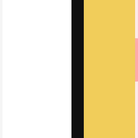
Den kreative pla
arbejde. Over 1
kreative og vir
studier.
Dansk
Copyright © 2010