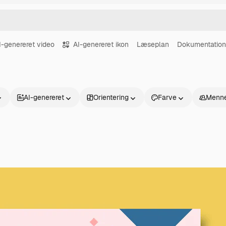
I-genereret video
AI-genereret ikon
Læseplan
Dokumentation
AI-genereret
Orientering
Farve
Menne
Produkter
Kom godt i