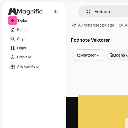
Skabe
AI-genereret billede
A
Hjem
Søge
Fodnote Vektorer
Lager
Vektorer
Licens
Udforske
Alle billeder
Alle værktøjer
Vektorer
Illustrationer
Fotos
PSD
Skabeloner
Mockups
Videoer
Optagelser
Motion graphics
Videoskabeloner
Ikoner
3D modeller
Skrifttyper