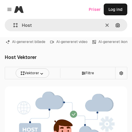
Magnific
Priser
Log ind
Close menu
Klar
Søg eft
AI-genereret billede
AI-genereret video
AI-genereret ikon
Host Vektorer
Vektorer
Filtre