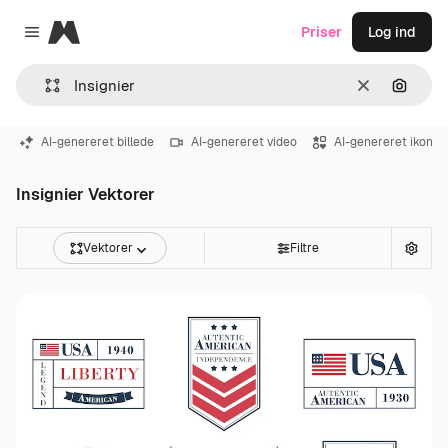
Magnific
Priser
Log ind
Close menu
Klar
Søg eft
AI-genereret billede
AI-genereret video
AI-genereret ikon
Insignier Vektorer
Vektorer
Filtre