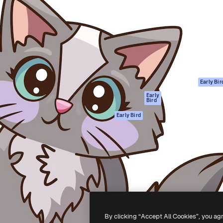
gang
tform til at skabe dit bedste
Spaces
 million abonnenter – fra
AI-assistent
Academy
ksomheder til bureauer og
AI-billedgenerator
Dokumentation
AI-videogenerator
Support
AI-
Vilkår for brug
stemmegenerator
Privatlivspolitik
Stockindhold
Originaler
Early Bir
MCP til
Cookies politik
Early
Bird
Claude/ChatGPT
Tillidscenter
Agenter
Early Bird
Partnere
API
Virksomhed
Mobilapp
Alle Magnific
værktøjer
-
2026
Freepik Company S.L.U.
Alle rettigheder forbeholdes
.
By clicking “Accept All Cookies”, you ag