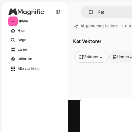
Skabe
AI-genereret billede
A
Hjem
Søge
Kat Vektorer
Lager
Vektorer
Licens
Udforske
Alle billeder
Alle værktøjer
Vektorer
Illustrationer
Fotos
PSD
Skabeloner
Mockups
Videoer
Optagelser
Motion graphics
Videoskabeloner
Ikoner
3D modeller
Skrifttyper