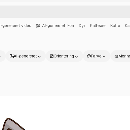
I-genereret video
AI-genereret ikon
Dyr
Katteøre
Katte
Ka
AI-genereret
Orientering
Farve
Menne
Produkter
Kom godt i