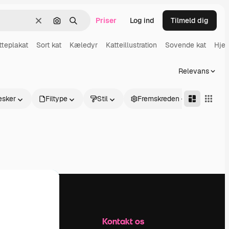
Priser
Log ind
Tilmeld dig
Klar
Søg efter billede
Søge
tteplakat
Sort kat
Kæledyr
Katteillustration
Sovende kat
Hje
Relevans
sker
Filtype
Stil
Fremskreden
Firma
Kontakt os