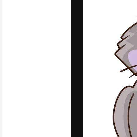
Den kreative pla
arbejde. Over 1
kreative og vir
studier.
Dansk
Copyright © 2010