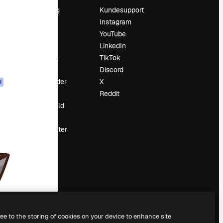
Prissætning
Kundesupport
Om os
Instagram
Reviews
YouTube
Karriere
LinkedIn
Søgetrends
TikTok
Blog
Discord
Begivenheder
X
d
Slidesgo
Reddit
Sælg indhold
Presserum
Leder du efter
magnific.ai
ree to the storing of cookies on your device to enhance site