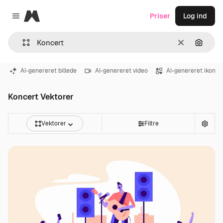
Magnific
Priser
Log ind
Close menu
Klar
Søg eft
AI-genereret billede
AI-genereret video
AI-genereret ikon
Koncert Vektorer
Vektorer
Filtre