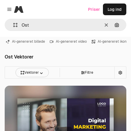
Magnific
Priser
Log ind
Close menu
Klar
Søg eft
AI-genereret billede
AI-genereret video
AI-genereret ikon
Ost Vektorer
Vektorer
Filtre