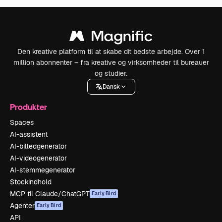
Den kreative platform til at skabe dit bedste arbejde. Over 1
million abonnenter – fra kreative og virksomheder til bureauer
og studier.
Dansk
Produkter
Spaces
AI-assistent
AI-billedgenerator
AI-videogenerator
AI-stemmegenerator
Stockindhold
MCP til Claude/ChatGPT
Early Bird
Agenter
Early Bird
API