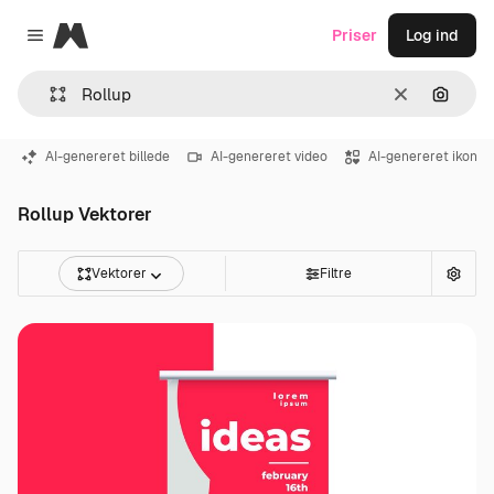
Magnific
Priser
Log ind
Close menu
Klar
Søg eft
AI-genereret billede
AI-genereret video
AI-genereret ikon
Rollup Vektorer
Vektorer
Filtre