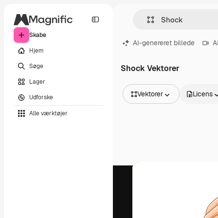
Skabe
AI-genereret billede
A
Hjem
Søge
Shock Vektorer
Lager
Vektorer
Licens
Udforske
Alle billeder
Alle værktøjer
Vektorer
Illustrationer
Fotos
PSD
Skabeloner
Mockups
Videoer
Optagelser
Motion graphics
Videoskabeloner
Ikoner
3D modeller
Skrifttyper