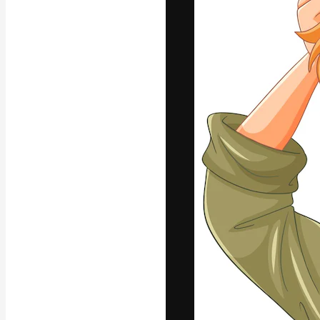
Den kreative pla
arbejde. Over 1
kreative og vir
studier.
Dansk
Copyright © 2010