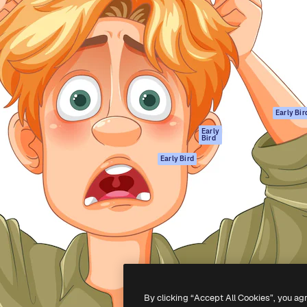
gang
tform til at skabe dit bedste
Spaces
 million abonnenter – fra
AI-assistent
Academy
ksomheder til bureauer og
AI-billedgenerator
Dokumentation
AI-videogenerator
Support
AI-
Vilkår for brug
stemmegenerator
Privatlivspolitik
Stockindhold
Originaler
Early Bir
MCP til
Cookies politik
Early
Bird
Claude/ChatGPT
Tillidscenter
Agenter
Early Bird
Partnere
API
Virksomhed
Mobilapp
Alle Magnific
værktøjer
-
2026
Freepik Company S.L.U.
Alle rettigheder forbeholdes
.
By clicking “Accept All Cookies”, you ag