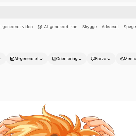
I-genereret video
AI-genereret ikon
Skygge
Advarsel
Spøge
AI-genereret
Orientering
Farve
Menne
Produkter
Kom godt i