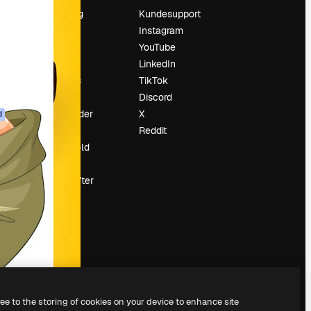
Prissætning
Kundesupport
Om os
Instagram
Reviews
YouTube
Karriere
LinkedIn
Søgetrends
TikTok
Blog
Discord
Begivenheder
X
d
Slidesgo
Reddit
Sælg indhold
Presserum
Leder du efter
magnific.ai
ree to the storing of cookies on your device to enhance site