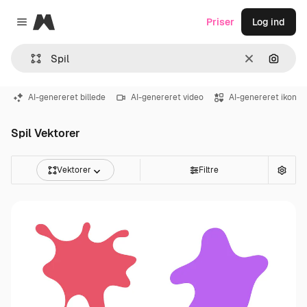
Magnific
Priser
Log ind
Close menu
Klar
Søg eft
AI-genereret billede
AI-genereret video
AI-genereret ikon
Spil Vektorer
Vektorer
Filtre