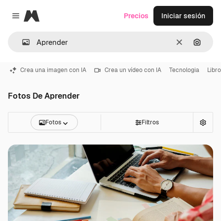
Magnific
Precios
Iniciar sesión
Close menu
Borrar
Buscar
Crea una imagen con IA
Crea un vídeo con IA
Tecnologia
Libr
Fotos De Aprender
Fotos
Filtros