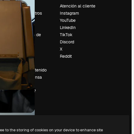
Precios
Atención al cliente
Sobre nosotros
Instagram
Reviews
YouTube
Empleo
LinkedIn
Tendencias de
TikTok
búsqueda
Discord
Blog
X
es
Eventos
Reddit
Slidesgo
Vender contenido
Sala de prensa
¿Buscas
magnific.ai?
ree to the storing of cookies on your device to enhance site