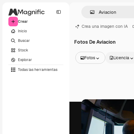
Crear
Crea una imagen con IA
Inicio
Buscar
Fotos De Aviacion
Stock
Fotos
Licencia
Explorar
Todas las imágenes
Todas las herramientas
Vectores
Ilustraciones
Fotos
PSD
Plantillas
Mockups
Vídeos
Clips de vídeo
Motion graphics
Plantillas de vídeos
Iconos
Modelos 3D
Fuentes