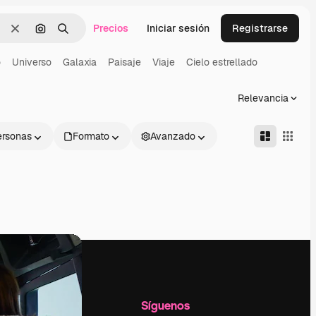
Precios
Iniciar sesión
Registrarse
Borrar
Buscar por imagen
Buscar
o
Universo
Galaxia
Paisaje
Viaje
Cielo estrellado
Relevancia
ersonas
Formato
Avanzado
l
Empresa
Síguenos