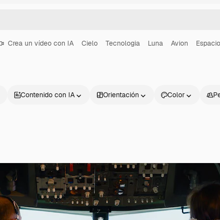
Crea un vídeo con IA
Cielo
Tecnologia
Luna
Avion
Espaci
Contenido con IA
Orientación
Color
P
Productos
Información úti