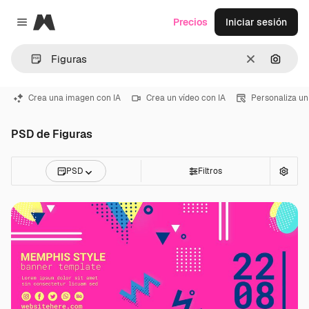
Magnific
Precios
Iniciar sesión
Close menu
Borrar
Buscar
Crea una imagen con IA
Crea un vídeo con IA
Personaliza un
PSD de Figuras
PSD
Filtros