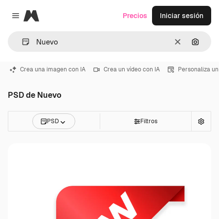
Magnific
Precios
Iniciar sesión
Close menu
Borrar
Buscar
Crea una imagen con IA
Crea un vídeo con IA
Personaliza un
PSD de Nuevo
PSD
Filtros