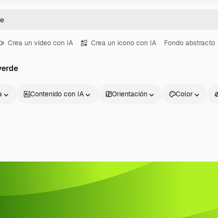
Crea un vídeo con IA
Crea un icono con IA
Fondo abstracto
verde
a
Contenido con IA
Orientación
Color
Productos
Información úti