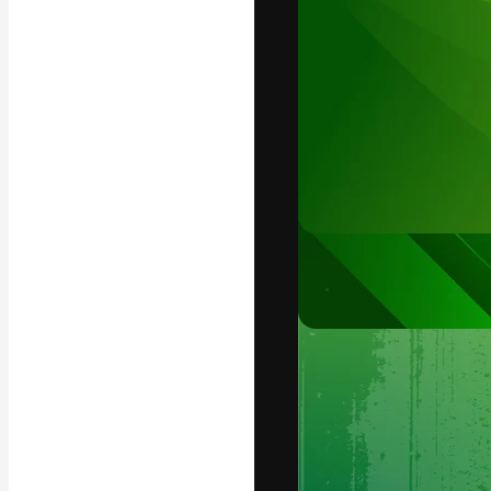
La plataforma cr
trabajo. Más de
entre creativos
estudios.
Español
Copyright © 2010