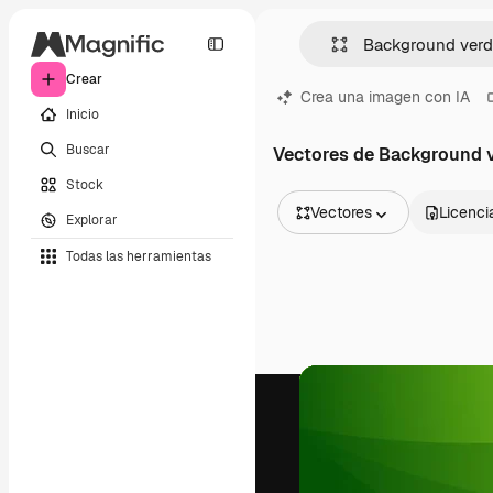
Crear
Crea una imagen con IA
Inicio
Buscar
Vectores de Background 
Stock
Vectores
Licenci
Explorar
Todas las imágenes
Todas las herramientas
Vectores
Ilustraciones
Fotos
PSD
Plantillas
Mockups
Vídeos
Clips de vídeo
Motion graphics
Plantillas de vídeos
Iconos
Modelos 3D
Fuentes