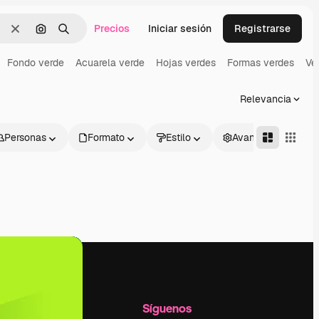
Precios
Iniciar sesión
Registrarse
Borrar
Buscar por imagen
Buscar
Fondo verde
Acuarela verde
Hojas verdes
Formas verdes
Ve
Relevancia
Personas
Formato
Estilo
Avanzado
l
Empresa
Síguenos