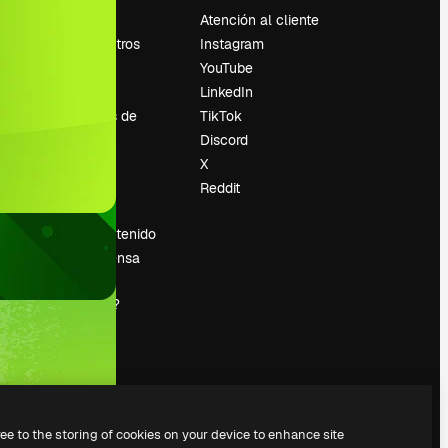
Precios
Atención al cliente
Sobre nosotros
Instagram
Reviews
YouTube
Empleo
LinkedIn
Tendencias de
TikTok
búsqueda
Discord
Blog
X
es
Eventos
Reddit
Slidesgo
Vender contenido
Sala de prensa
¿Buscas
magnific.ai?
ree to the storing of cookies on your device to enhance site