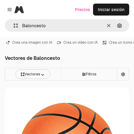
Magnific
Precios
Iniciar sesión
Close menu
Borrar
Buscar
Crea una imagen con IA
Crea un vídeo con IA
Crea un icono 
Vectores de Baloncesto
Vectores
Filtros