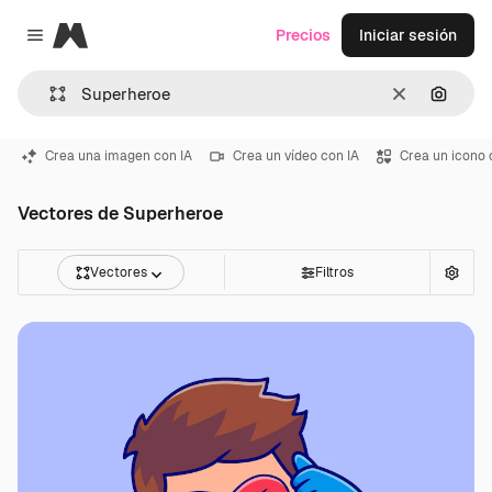
Magnific
Precios
Iniciar sesión
Close menu
Borrar
Buscar
Crea una imagen con IA
Crea un vídeo con IA
Crea un icono 
Vectores de Superheroe
Vectores
Filtros