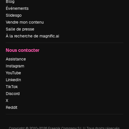
Blog
Événements
Slidesgo
Vendre mon contenu
Salle de presse
À la recherche de magnific.ai
Nous contacter
Assistance
Instagram
YouTube
LinkedIn
TikTok
Discord
X
Reddit
Copyright © 2010-
2026
Freepik Company S.L.U.
Tous droits réservés
.