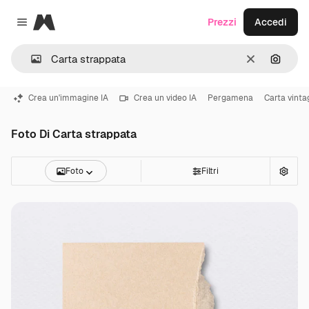
Magnific
Prezzi
Accedi
Close menu
Cancella
Cerca 
Crea un'immagine IA
Crea un video IA
Pergamena
Carta vinta
Foto Di Carta strappata
Foto
Filtri