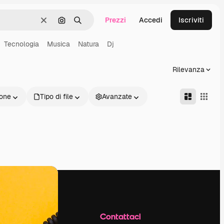
Prezzi
Accedi
Iscriviti
Cancella
Cerca per immagine
Ricerca
Tecnologia
Musica
Natura
Dj
Rilevanza
one
Tipo di file
Avanzate
Azienda
Contattaci