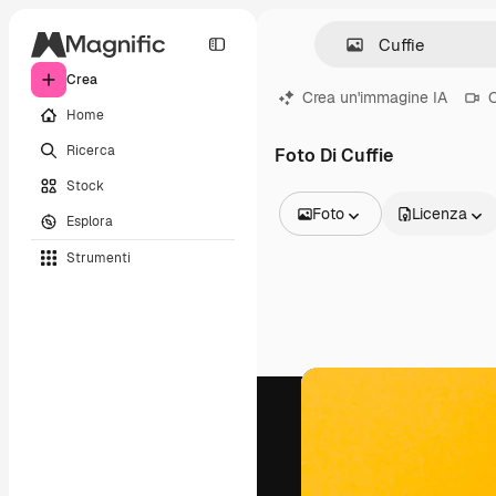
Crea
Crea un'immagine IA
C
Home
Ricerca
Foto Di Cuffie
Stock
Foto
Licenza
Esplora
Tutte le immagini
Strumenti
Vettori
Illustrazioni
Foto
PSD
Modelli
Mockup
Video
Clip video
Motion graphic
Modelli di video
Icone
Modelli 3D
Font