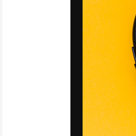
La piattaforma c
migliori lavori. 
creativi, impres
Italiano
Copyright © 2010