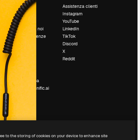
Prezzi
Assistenza clienti
Chi siamo
Instagram
Recensioni
YouTube
Lavora con noi
LinkedIn
Cerca tendenze
TikTok
Blog
Discord
Eventi
X
Slidesgo
Reddit
e
Vendi i tuoi
contenuti
Sala stampa
Cerchi magnific.ai
ree to the storing of cookies on your device to enhance site