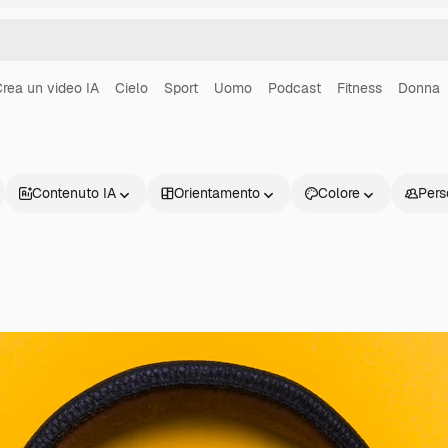
rea un video IA
Cielo
Sport
Uomo
Podcast
Fitness
Donna
Contenuto IA
Orientamento
Colore
Pers
Prodotti
Inizia