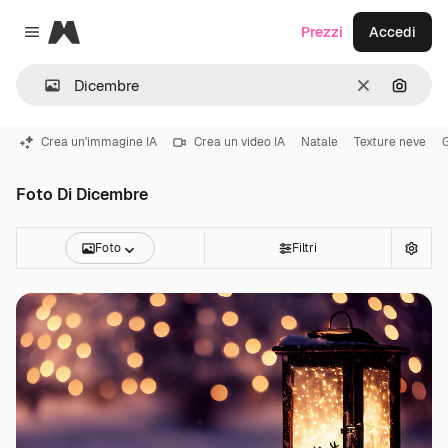
Magnific
Prezzi
Accedi
Close menu
Cancella
Cerca 
Crea un'immagine IA
Crea un video IA
Natale
Texture neve
Foto Di Dicembre
Foto
Filtri