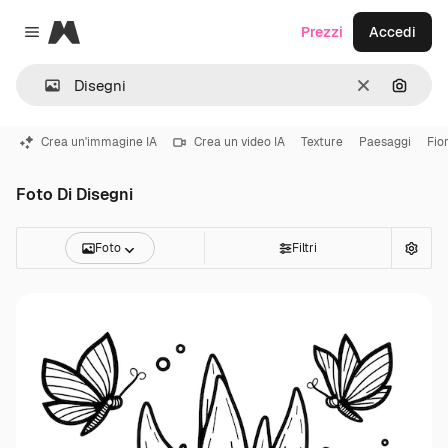
Magnific
Prezzi
Accedi
Close menu
Cancella
Cerca 
Crea un'immagine IA
Crea un video IA
Texture
Paesaggi
Fior
Foto Di Disegni
Foto
Filtri