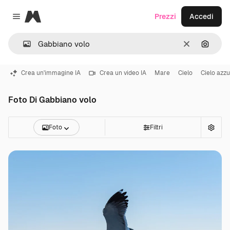
Magnific
Prezzi
Accedi
Close menu
Cancella
Cerca 
Crea un'immagine IA
Crea un video IA
Mare
Cielo
Cielo azzu
Foto Di Gabbiano volo
Foto
Filtri