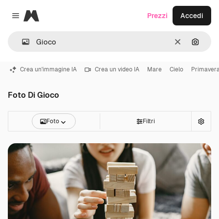
Magnific
Prezzi
Accedi
Close menu
Cancella
Cerca 
Crea un'immagine IA
Crea un video IA
Mare
Cielo
Primaver
Foto Di Gioco
Foto
Filtri