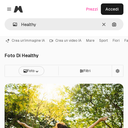
Magnific
Prezzi
Accedi
Close menu
Cancella
Cerca 
Crea un'immagine IA
Crea un video IA
Mare
Sport
Fiori
Fa
Foto Di Healthy
Foto
Filtri