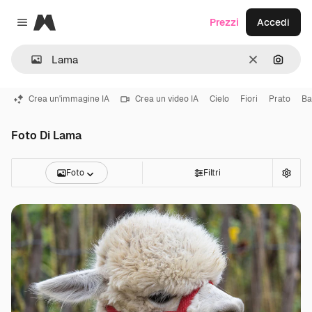
Magnific
Prezzi
Accedi
Close menu
Cancella
Cerca 
Crea un'immagine IA
Crea un video IA
Cielo
Fiori
Prato
Ba
Foto Di Lama
Foto
Filtri