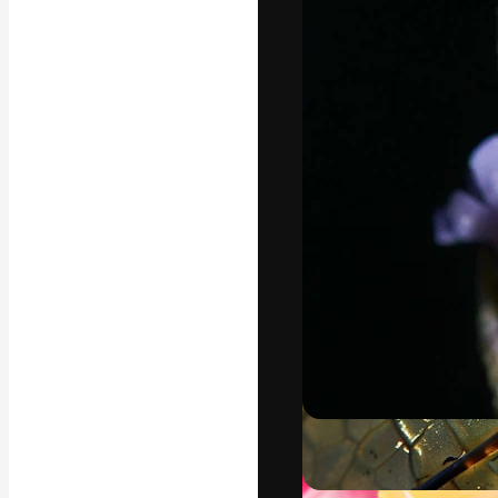
La piattaforma c
migliori lavori. 
creativi, impres
Italiano
Copyright © 2010