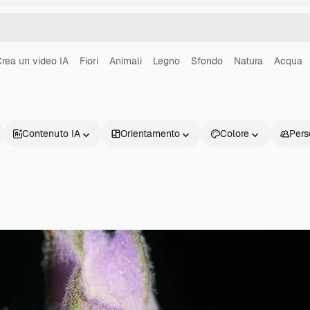
rea un video IA
Fiori
Animali
Legno
Sfondo
Natura
Acqua
Contenuto IA
Orientamento
Colore
Pers
Prodotti
Inizia