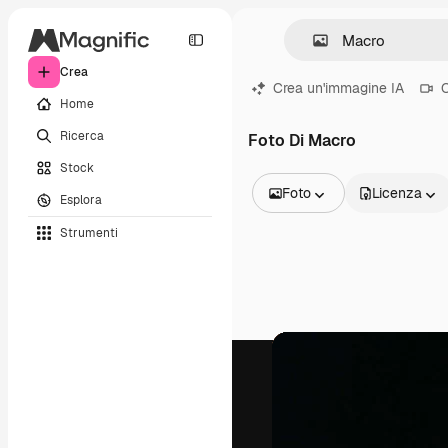
Crea
Crea un'immagine IA
C
Home
Ricerca
Foto Di Macro
Stock
Foto
Licenza
Esplora
Tutte le immagini
Strumenti
Vettori
Illustrazioni
Foto
PSD
Modelli
Mockup
Video
Clip video
Motion graphic
Modelli di video
Icone
Modelli 3D
Font