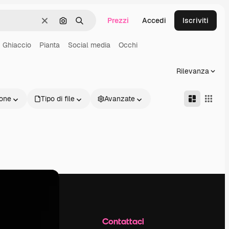
Prezzi
Accedi
Iscriviti
Cancella
Cerca per immagine
Ricerca
Ghiaccio
Pianta
Social media
Occhi
Rilevanza
one
Tipo di file
Avanzate
Azienda
Contattaci