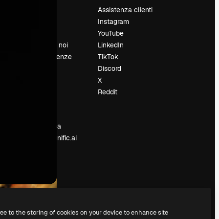
Prezzi
Assistenza clienti
Chi siamo
Instagram
Recensioni
YouTube
Lavora con noi
LinkedIn
Cerca tendenze
TikTok
Blog
Discord
Eventi
X
Slidesgo
Reddit
e
Vendi i tuoi
contenuti
Sala stampa
Cerchi magnific.ai
ree to the storing of cookies on your device to enhance site